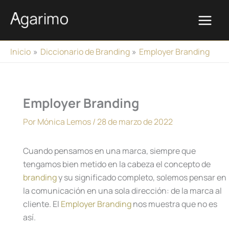
Ir
al
contenido
Inicio
Diccionario de Branding
Employer Branding
Employer Branding
Por
Mónica Lemos
/
28 de marzo de 2022
Cuando pensamos en una marca, siempre que
tengamos bien metido en la cabeza el concepto de
branding
y su significado completo, solemos pensar en
la comunicación en una sola dirección: de la marca al
cliente. El
Employer Branding
nos muestra que no es
así.