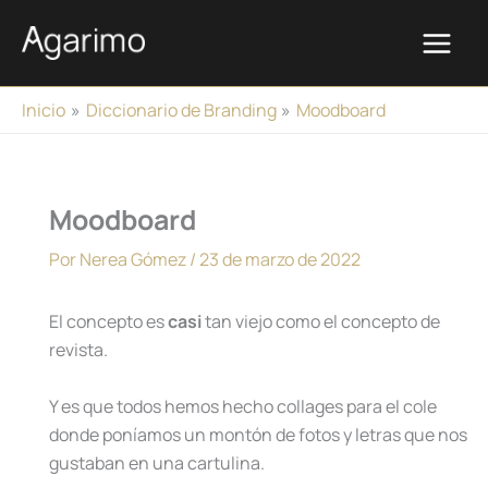
Ir
al
contenido
Inicio
Diccionario de Branding
Moodboard
Moodboard
Por
Nerea Gómez
/
23 de marzo de 2022
El concepto es
casi
tan viejo como el concepto de
revista.
Y es que todos hemos hecho collages para el cole
donde poníamos un montón de fotos y letras que nos
gustaban en una cartulina.