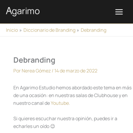
Ir
al
contenido
Inicio
Diccionario de Branding
Debranding
Debranding
Por
Nerea Gómez
/
14 de marzo de 2022
En Agarimo Estudio hemos abordado este tema en más
de una ocasión: en nuestras salas de Clubhouse y en
nuestro canal de
Youtube.
Si quieres escuchar nuestra opinión, puedes ir a
echarles un oído 😉