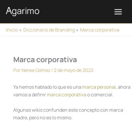
Ir
al
contenido
Inicio
Diccionario de Branding
Marca corporativa
Marca corporativa
Por
Nerea Gómez
/
2 de mayo de 2022
Ya hemos hablado lo que es una
marca personal
, ahora
vamos a definir
marca corporativa
o comercial.
Algunas wikis confunden este concepto con marca
madre, pero no es lo mismo.