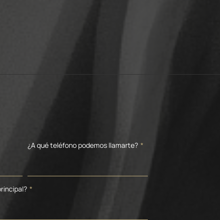
¿A qué teléfono podemos llamarte?
*
rincipal?
*