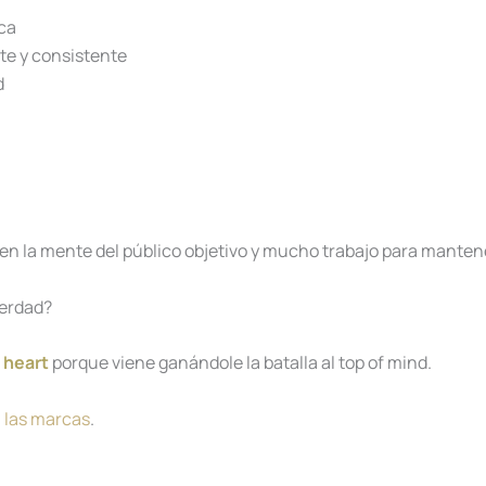
ica
e y consistente
d
n la mente del público objetivo y mucho trabajo para mantene
Verdad?
 heart
porque viene ganándole la batalla al top of mind.
n
las marcas
.