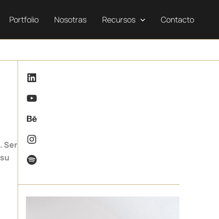
Portfolio
Nosotras
Recursos
Contacto
LinkedIn
YouTube
Behance
Instagram
… Ser
Spotify
 su