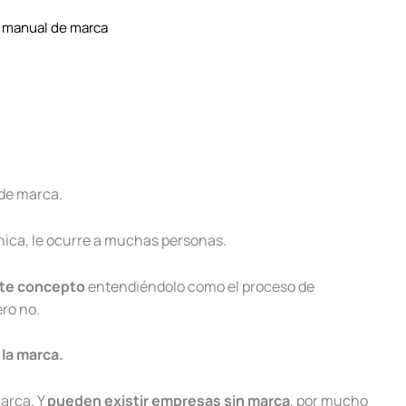
n manual de marca
 de marca.
 única, le ocurre a muchas personas.
ste concepto
entendiéndolo como el proceso de
ro no.
 la marca.
arca. Y
pueden existir empresas sin marca
, por mucho