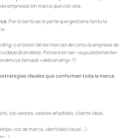
ás empresas sin marca que con ella.
rca.
Por lo tanto es la parte que gestiona tanto lo
ca.
nding, o al boom de las marcas de como la empresa de
ocuidado Brandless. Pionera en ser »supuestamente»
 tendencia llamada »debranding»?
)
s estrategias ideales que conforman toda la marca.
to, los valores, valores añadidos, cliente ideal,
tipo, voz de marca, identidad visual,…)
to…)