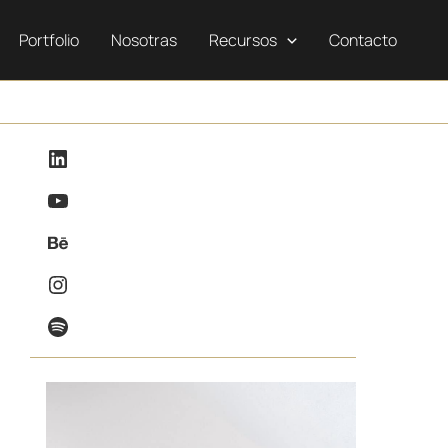
Portfolio
Nosotras
Recursos
Contacto
LinkedIn
YouTube
Behance
Instagram
Spotify